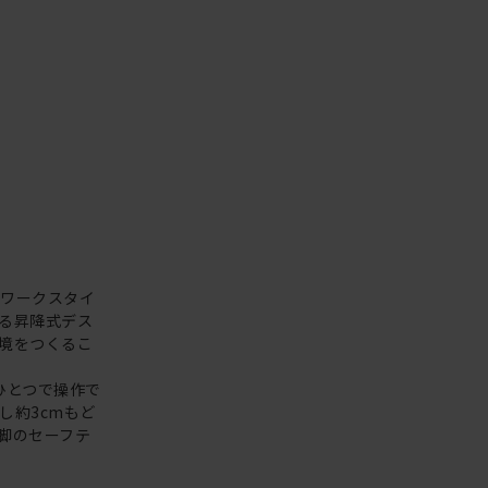
やワークスタイ
る昇降式デス
境をつくるこ
ひとつで操作で
し約3cmもど
脚のセーフテ