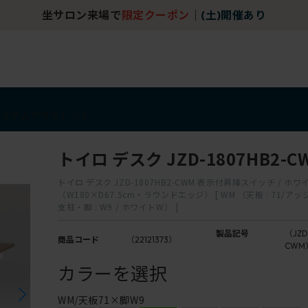
坐サロン来場で
限定クーポン
｜
(土)開催あり
アイテム
アウトレット
トイロ デスク JZD-1807HB2-C
トイロ デスク JZD-1807HB2-CWM 表示付昇降スイッチ / ホワ
（W180×D67.5cm・ラウンドエッジ） [ WM （天板 : 71/
支柱・脚 : W9 / ホワイトW） ]
製品記号
（JZD
商品コード
（22121373）
CWM
カラーを選択
WM/天板71×脚W9