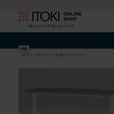
個人向けTOP
法人向けTOP
椅子・チェア
デスク・テーブル
収納
その他
学習・キッズ
検索
ログイン
マイページ
お気に入り
カート