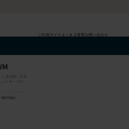
ご利用ガイド
よくある質問
お問い合わせ
WM
イト 塗装脚 / 天板
アッシュドオークM×
-1807HB2-
）