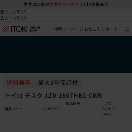
坐サロン来場で
限定クーポン
｜
(土)開催あり
個人向けTOP
法人向けTOP
検索
マイページ
お気に入り
カート
椅子・チェア
デスク・テーブル
収納
その他
学習・キッズアイテム
アウトレット
トイロ デスク JZD-1607HB2-CWR
製品記号
（JZD-
商品コード
（22121362）
1607HB2-
CWR）