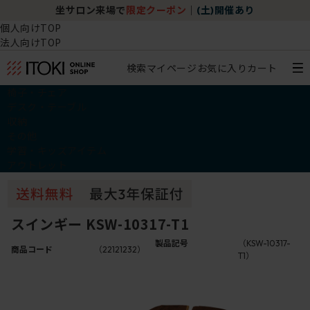
坐サロン来場で
限定クーポン
｜
(土)開催あり
個人向けTOP
法人向けTOP
検索
マイページ
お気に入り
カート
椅子・チェア
デスク・テーブル
収納
その他
学習・キッズアイテム
アウトレット
スインギー KSW-10317-T1
製品記号
（KSW-10317-
商品コード
（22121232）
T1）