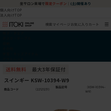
坐サロン来場で
限定クーポン
｜
(土)開催あり
個人向けTOP
法人向けTOP
検索
マイページ
お気に入り
カート
椅子・チェア
デスク・テーブル
収納
その他
学習・キッズアイテム
アウトレット
スインギー KSW-10394-W9
製品記号
（KSW-10394-
商品コード
（22121231）
W9）