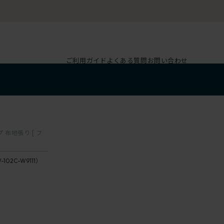
ご利用ガイド
よくある質問
お問い合わせ
 布地張り [ フ
-102C-W9111）