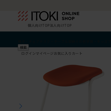
個人向けTOP
法人向けTOP
椅子・チェア
デスク・テーブル
収納
その他
学習・キッズ
検索
ログイン
マイページ
お気に入り
カート