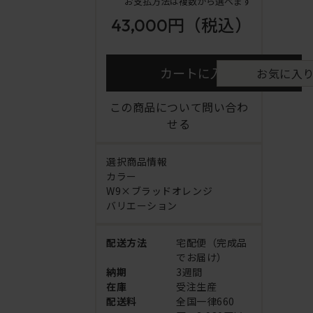
お支払方法は複数から選べます
43,000円
（税込）
カートに入れる
お気に入
この商品について問い合わ
せる
選択商品情報
カラー
W9×ブラッドオレンジ
バリエーション
配送方法
宅配便（完成品
でお届け）
納期
3週間
在庫
受注生産
配送料
全国一律660