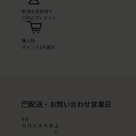
新規会員登録で
500ptプレゼント
購入時
ポイント1%還元
配送・お問い合わせ営業日
8
月
日
月
火
水
木
金
土
1