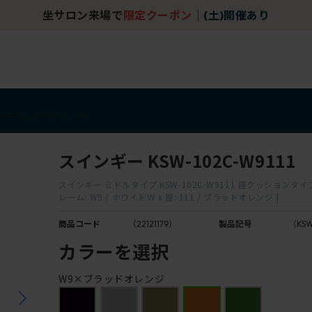
坐サロン来場で
限定クーポン
｜
(土)開催あり
アイテム
アウトレット
スインギー KSW-102C-W9111
スインギー ミドルタイプ KSW-102C-W9111 座クッションタイプ
レーム: W9 / ホワイトＷ x 座: 111 / ブラッドオレンジ ]
商品コード
（22121179）
製品記号
（KSW
カラーを選択
W9×ブラッドオレンジ