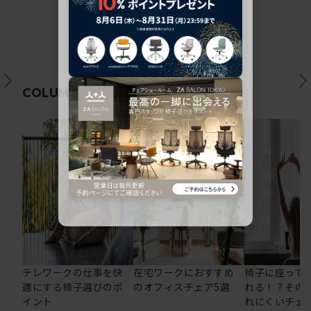
関連コラム
COLUMN
テレワークの仕事を快
在宅ワークにおすすめ
椅子に座って
適にする椅子選びのポ
のオフィスチェア5選
れる！？その
イント
れにくいチェ