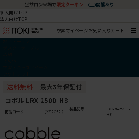
坐サロン来場で
限定クーポン
｜
(土)開催あり
個人向けTOP
法人向けTOP
検索
マイページ
お気に入り
カート
椅子・チェア
デスク・テーブル
収納
その他
学習・キッズアイテム
アウトレット
コボル LRX-250D-H8
製品記号
（LRX-250D-
商品コード
（22120521）
H8）