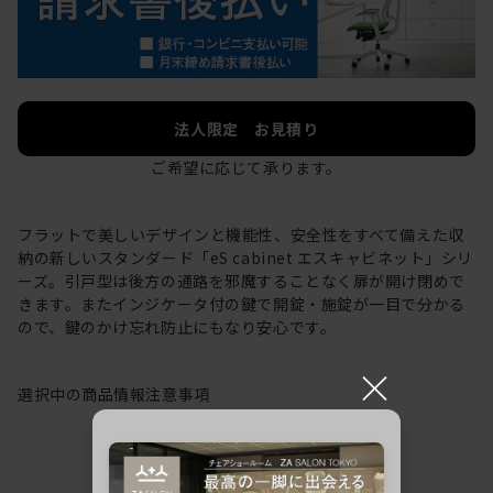
法人限定 お見積り
ご希望に応じて承ります。
フラットで美しいデザインと機能性、安全性をすべて備えた収
納の新しいスタンダード「eS cabinet エスキャビネット」シリ
ーズ。引戸型は後方の通路を邪魔することなく扉が開け閉めで
きます。またインジケータ付の鍵で開錠・施錠が一目で分かる
ので、鍵のかけ忘れ防止にもなり安心です。
×
選択中の商品情報
注意事項