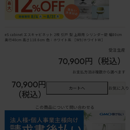
eS cabinet エスキャビネット 2枚 引戸 型 上段用 シリンダー錠 幅80cm
奥行40cm 高さ118.6cm 色：ホワイト系 ［W9/ホワイトW］
受注生産
70,900円
（税込）
お支払方法は複数から選べます
70,900円
カートへ
お気に入り
（税込）
この商品について問い合わせる