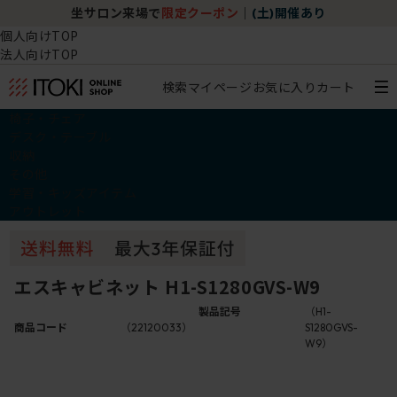
坐サロン来場で
限定クーポン
｜
(土)開催あり
個人向けTOP
法人向けTOP
検索
マイページ
お気に入り
カート
椅子・チェア
デスク・テーブル
収納
その他
学習・キッズアイテム
アウトレット
エスキャビネット H1-S1280GVS-W9
製品記号
（H1-
商品コード
（22120033）
S1280GVS-
W9）