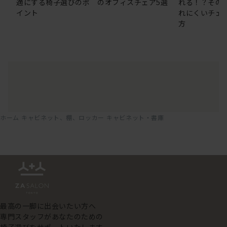
適にする椅子選びのポ
のオフィスチェア5選
れる！？その
イント
れにくいチェ
方
ホーム
キャビネット、棚、ロッカー
キャビネット・書庫
最高の一脚に出会いたい方へ
専門スタッフがあなたのための
椅子選びをサポートいたします。