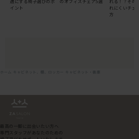
適にする椅子選びのポ
のオフィスチェア5選
れる！？その
イント
れにくいチェ
方
ホーム
キャビネット、棚、ロッカー
キャビネット・書庫
最高の一脚に出会いたい方へ
専門スタッフがあなたのための
椅子選びをサポートいたします。