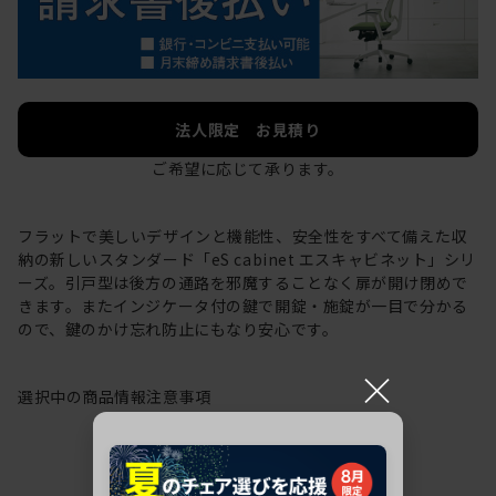
法人限定 お見積り
ご希望に応じて承ります。
フラットで美しいデザインと機能性、安全性をすべて備えた収
納の新しいスタンダード「eS cabinet エスキャビネット」シリ
ーズ。引戸型は後方の通路を邪魔することなく扉が開け閉めで
きます。またインジケータ付の鍵で開錠・施錠が一目で分かる
ので、鍵のかけ忘れ防止にもなり安心です。
×
選択中の商品情報
注意事項