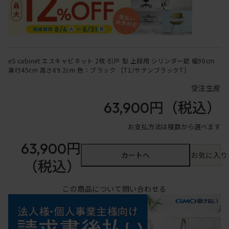
eS cabinet エスキャビネット 2枚 引戸 型 上段用 シリンダー錠 幅90cm
奥行45cm 高さ69.2cm 色：ブラック ［T1/サテンブラックT］
受注生産
63,900円
（税込）
お支払方法は複数から選べます
63,900円
カートへ
お気に入り
（税込）
この商品について問い合わせる