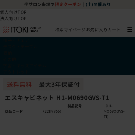
坐サロン来場で
限定クーポン
｜
(土)開催あり
個人向けTOP
法人向けTOP
検索
マイページ
お気に入り
カート
椅子・チェア
デスク・テーブル
収納
その他
学習・キッズアイテム
アウトレット
エスキャビネット H1-M0690GVS-T1
製品記号
（H1-
商品コード
（22119966）
M0690GVS-
T1）