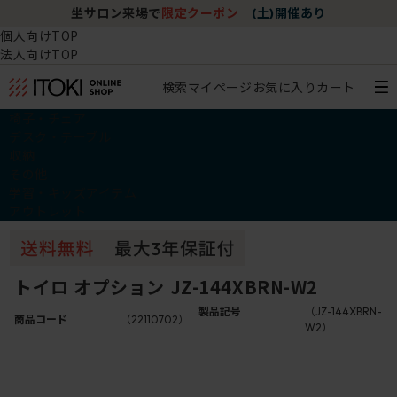
坐サロン来場で
限定クーポン
｜
(土)開催あり
個人向けTOP
法人向けTOP
検索
マイページ
お気に入り
カート
椅子・チェア
デスク・テーブル
収納
その他
学習・キッズアイテム
アウトレット
トイロ オプション JZ-144XBRN-W2
製品記号
（JZ-144XBRN-
商品コード
（22110702）
W2）