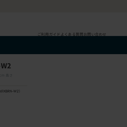
ご利用ガイド
よくある質問
お問い合わせ
-W2
cm 高さ
161XBRN-W2）