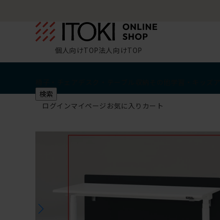
個人向けTOP
法人向けTOP
椅子・チェア
デスク・テーブル
収納
その他
学習・キッズ
検索
ログイン
マイページ
お気に入り
カート