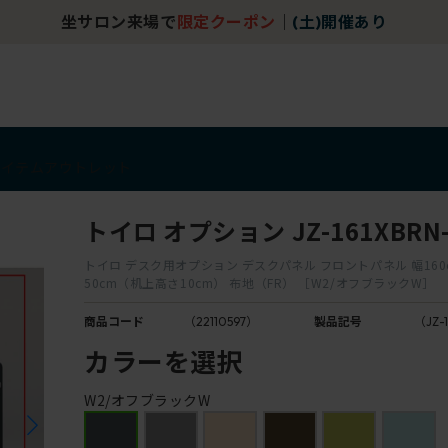
坐サロン来場で
限定クーポン
｜
(土)開催あり
アイテム
アウトレット
トイロ オプション JZ-161XBRN
トイロ デスク用オプション デスクパネル フロントパネル 幅160
50cm（机上高さ10cm） 布地（FR） ［W2/オフブラックW］
商品コード
（22110597）
製品記号
（JZ-
カラーを選択
W2/オフブラックW