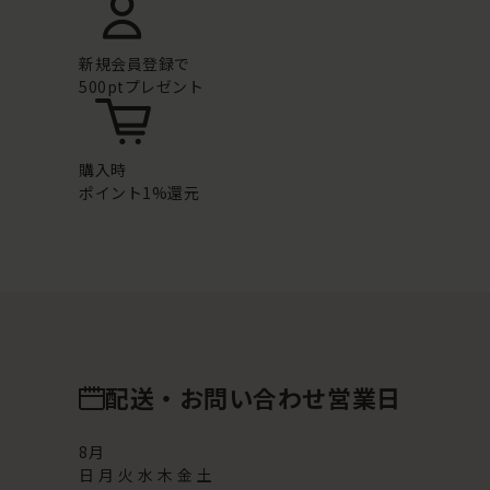
新規会員登録で
500ptプレゼント
購入時
ポイント1%還元
配送・お問い合わせ営業日
8
月
日
月
火
水
木
金
土