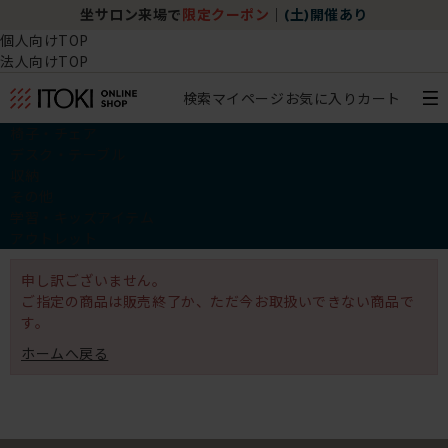
坐サロン来場で
限定クーポン
｜
(土)開催あり
個人向けTOP
法人向けTOP
検索
マイページ
お気に入り
カート
椅子・チェア
デスク・テーブル
収納
その他
学習・キッズアイテム
アウトレット
申し訳ございません。
ご指定の商品は販売終了か、ただ今お取扱いできない商品で
す。
ホームへ戻る