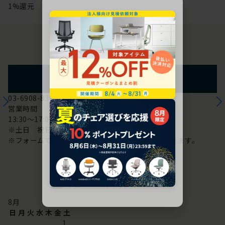
1%還元
お問い合わせ
フォームからのお問い合わせ
03-6908-8370
営業時間
13:30～17:00
※土日 祝日は休み
※フォームでのお問い合わせは24時間対応しております。
配送・お問い合わせ営業日
8
月
日
月
火
水
木
金
土
1