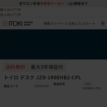
坐サロン来場で
限定クーポン
｜
(土)開催あり
個人向けTOP
法人向けTOP
検索
マイページ
お気に入り
カート
椅子・チェア
デスク・テーブル
収納
その他
学習・キッズアイテム
アウトレット
トイロ デスク JZD-1408HB2-CPL
製品記号
（JZD-
商品コード
（22110439）
1408HB2-CPL）