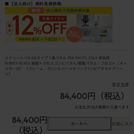
■【法人向け】無料見積依頼
スクリーンパネルKタイプ 1連パネル FSK-94CFC-Z5L9 単独用
W900×H1450 樹脂×クロスコンビパネル/樹脂パネル：フロスト（キャ
スター付） ［フレーム：Z5/シルバーメタリック×L9/アボカドグリー
ン］
受注生産
84,400円
（税込）
お支払方法は複数から選べます
84,400円
カートへ
お気に入り
（税込）