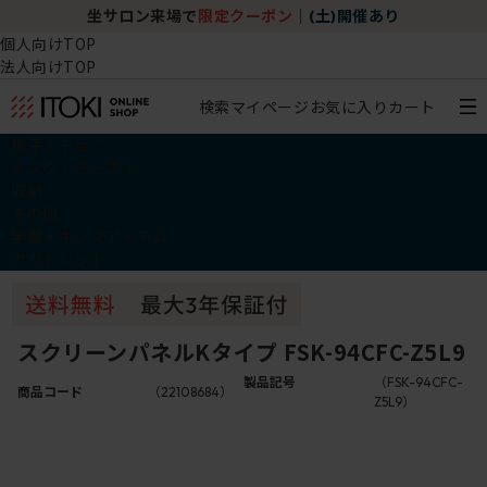
坐サロン来場で
限定クーポン
｜
(土)開催あり
個人向けTOP
法人向けTOP
検索
マイページ
お気に入り
カート
椅子・チェア
デスク・テーブル
収納
その他
学習・キッズアイテム
アウトレット
スクリーンパネルKタイプ FSK-94CFC-Z5L9
製品記号
（FSK-94CFC-
商品コード
（22108684）
Z5L9）