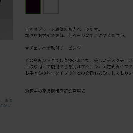
※肘オプション単体の販売ページです。
本体をお求めの方は、別ページにてご注文ください。
★チェアへの取付サービス付
どの角度から見ても均整の取れた、美しいデスクチェア
に取り付けて使用できる肘オプション。固定式タイプで
お手持ちの肘付タイプの肘との交換もお受けしておりま
選択中の商品情報
保証
注意事項
、 お使
と色味が