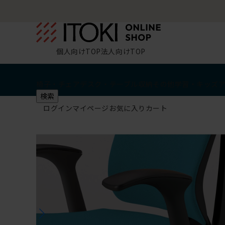
個人向けTOP
法人向けTOP
椅子・チェア
デスク・テーブル
収納
その他
学習・キッズ
検索
ログイン
マイページ
お気に入り
カート