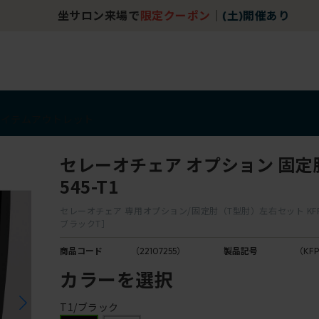
坐サロン来場で
限定クーポン
｜
(土)開催あり
アイテム
アウトレット
セレーオチェア オプション 固定肘 
545-T1
セレーオチェア 専用オプション/固定肘（T型肘）左右セット KFP-54
ブラックT］
商品コード
（22107255）
製品記号
（KFP
カラーを選択
T1/ブラック