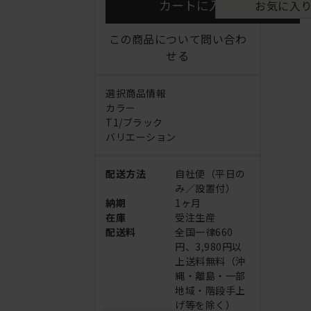
カートに入れる
お気に入
この商品について問い合わ
せる
選択商品情報
カラー
T1/ブラック
バリエーション
配送方法
自社便（平日の
み／設置付）
納期
1ヶ月
在庫
受注生産
配送料
全国一律660
円、3,980円以
上送料無料（沖
縄・離島・一部
地域・階段手上
げ等を除く）