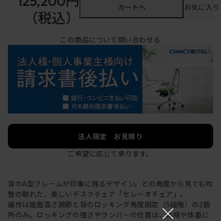
125,200円
カートへ
お気に入り
（税込）
この商品について問い合わせる
法人限定 お見積り
ご希望に応じて承ります。
背のA型フレームが印象に残るデザイン。どの角度から見ても均
整の取れた、美しいデスクチェア「セレーオチェア」。
操作は座面高さ調節と背のロッキング角度固定（5段階）の2箇
×
所のみ。ロッキングの強さやランバーの位置は、体格や体重に