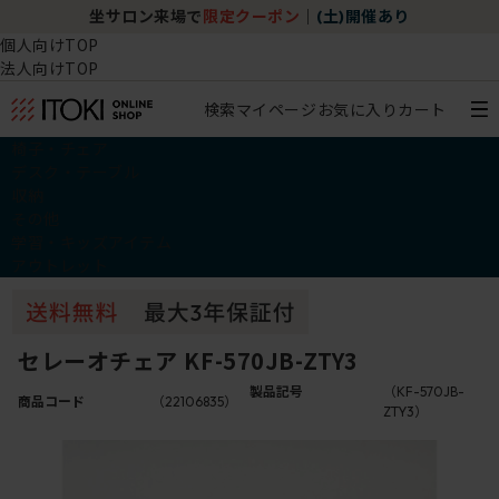
坐サロン来場で
限定クーポン
｜
(土)開催あり
個人向けTOP
法人向けTOP
検索
マイページ
お気に入り
カート
椅子・チェア
デスク・テーブル
収納
その他
学習・キッズアイテム
アウトレット
セレーオチェア KF-570JB-ZTY3
製品記号
（KF-570JB-
商品コード
（22106835）
ZTY3）