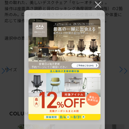
×
整の取れた、美しいデスクチェア「セレーオチェア」。
操作は座面高さ調節と背のロッキング角度固定（5段階）の2箇
所のみ。ロッキングの強さやランバーの位置は、体格や体重に
応じて操作無しで最適な状態に椅子が自動調節します。
選択中の商品情報
保証
注意事項
サイズ
関連コラム
COLUMN