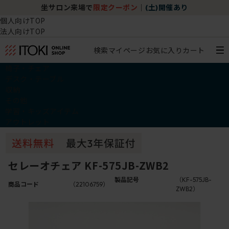
坐サロン来場で
限定クーポン
｜
(土)開催あり
個人向けTOP
法人向けTOP
検索
マイページ
お気に入り
カート
椅子・チェア
デスク・テーブル
収納
その他
学習・キッズアイテム
アウトレット
セレーオチェア KF-575JB-ZWB2
製品記号
（KF-575JB-
商品コード
（22106759）
ZWB2）