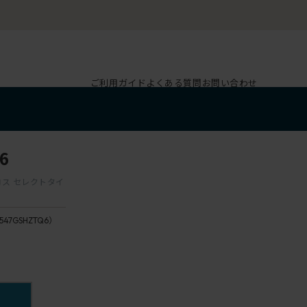
ご利用ガイド
よくある質問
お問い合わせ
6
 クロス セレクトタイ
547GSHZTQ6）