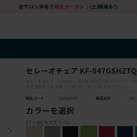
坐サロン来場で
限定クーポン
｜
(土)開催あり
アイテム
アウトレット
セレーオチェア KF-547GSHZTQ
セレーオ チェア （ Celeeo ） KF-547GSHZTQ6 ハイバック
プ 可動肘付 アルミ脚 ハンガー付 ［ZT×Q6/モスグリーン］
商品コード
（22106707）
製品記号
（KF-
カラーを選択
ZT×Q6/モスグリーン