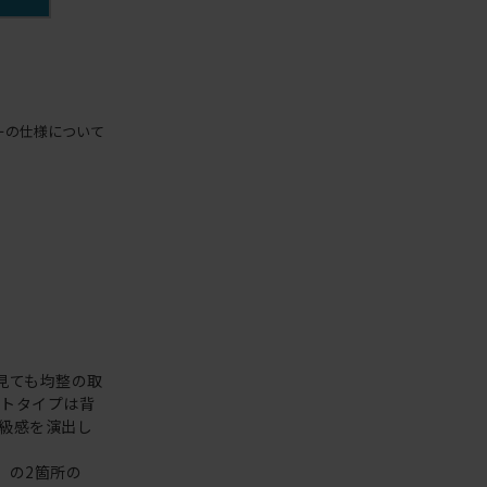
ーの仕様について
見ても均整の取
クトタイプは背
級感を演出し
）の2箇所の