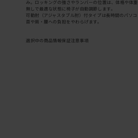
み。ロッキングの強さやランバーの位置は、体格や体
無しで最適な状態に椅子が自動調節します。
可動肘（アジャスタブル肘）付タイプは長時間のパソコ
首や肩・腰への負担をやわらげます。
選択中の商品情報
保証
注意事項