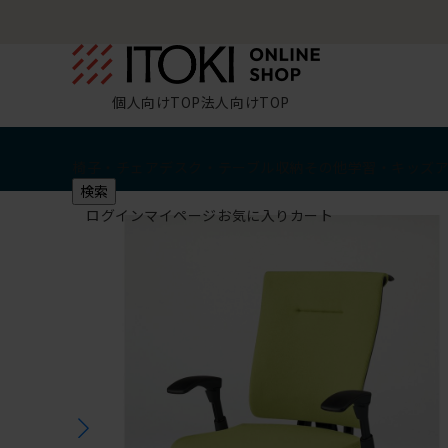
個人向けTOP
法人向けTOP
椅子・チェア
デスク・テーブル
収納
その他
学習・キッズ
検索
ログイン
マイページ
お気に入り
カート