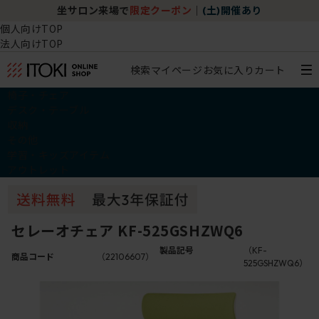
坐サロン来場で
限定クーポン
｜
(土)開催あり
個人向けTOP
法人向けTOP
検索
マイページ
お気に入り
カート
椅子・チェア
デスク・テーブル
収納
その他
学習・キッズアイテム
アウトレット
セレーオチェア KF-525GSHZWQ6
製品記号
（KF-
商品コード
（22106607）
525GSHZWQ6）