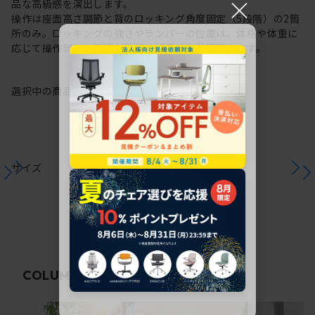
×
品な高級感を演出します。
操作は座面高さ調節と背のロッキング角度固定（5段階）の2箇
所のみ。ロッキングの強さやランバーの位置は、体格や体重に
応じて操作無しで最適な状態に椅子が自動調節します。
選択中の商品情報
保証
注意事項
サイズ
関連コラム
COLUMN