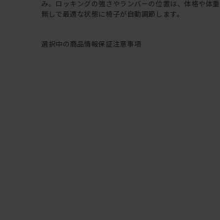
み。ロッキングの強さやランバーの位置は、体格や体
無しで最適な状態に椅子が自動調節します。
選択中の商品情報
保証
注意事項