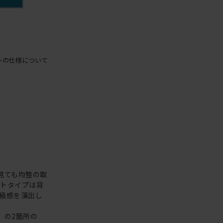
ーの仕様について
見ても均整の取
クトタイプは背
級感を演出し
）の2箇所の