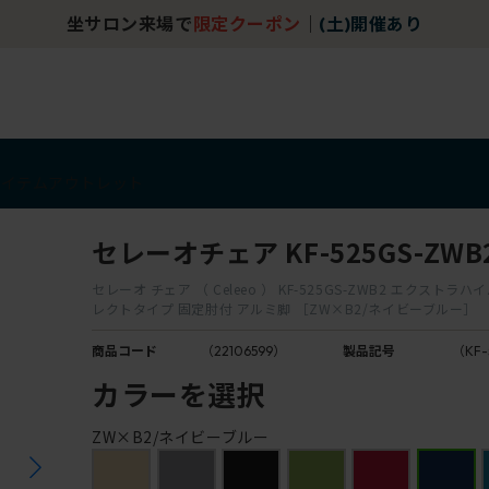
坐サロン来場で
限定クーポン
｜
(土)開催あり
アイテム
アウトレット
セレーオチェア KF-525GS-ZWB
セレーオ チェア （ Celeeo ） KF-525GS-ZWB2 エクストラ
レクトタイプ 固定肘付 アルミ脚 ［ZW×B2/ネイビーブルー］
商品コード
（22106599）
製品記号
（KF-
カラーを選択
ZW×B2/ネイビーブルー