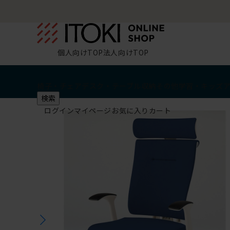
個人向けTOP
法人向けTOP
椅子・チェア
デスク・テーブル
収納
その他
学習・キッズ
検索
ログイン
マイページ
お気に入り
カート