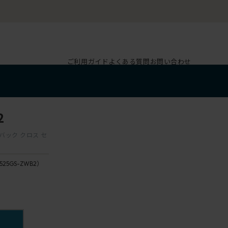
ご利用ガイド
よくある質問
お問い合わせ
2
ハイバック クロス セ
525GS-ZWB2）