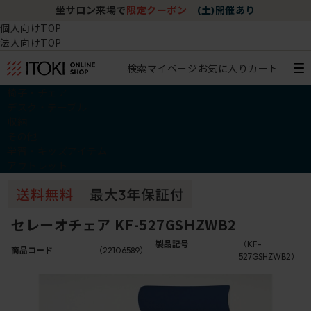
坐サロン来場で
限定クーポン
｜
(土)開催あり
個人向けTOP
法人向けTOP
検索
マイページ
お気に入り
カート
椅子・チェア
デスク・テーブル
収納
その他
学習・キッズアイテム
アウトレット
セレーオチェア KF-527GSHZWB2
製品記号
（KF-
商品コード
（22106589）
527GSHZWB2）