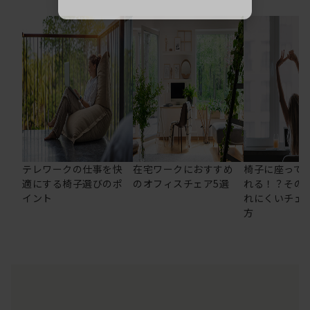
テレワークの仕事を快
在宅ワークにおすすめ
椅子に座って
適にする椅子選びのポ
のオフィスチェア5選
れる！？その
イント
れにくいチェ
方