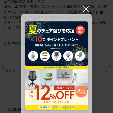
品な高級感を演出します。
×
操作は座面高さ調節と背のロッキング角度固定（5段階）の2箇
所のみ。ロッキングの強さやランバーの位置は、体格や体重に
応じて操作無しで最適な状態に椅子が自動調節します。
可動肘（アジャスタブル肘）付タイプは長時間のパソコン作業
による首や肩・腰への負担をやわらげます。
選択中の商品情報
保証
注意事項
サイズ
関連コラム
COLUMN