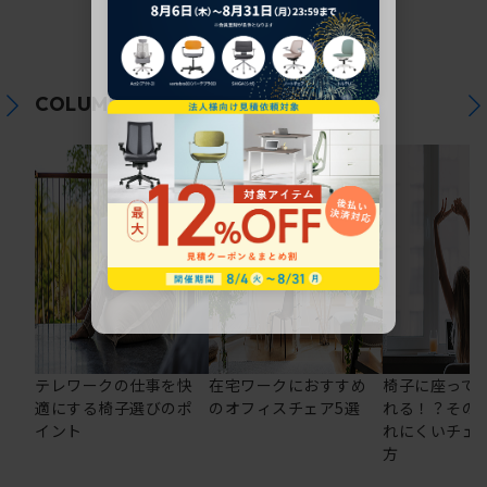
関連コラム
COLUMN
テレワークの仕事を快
在宅ワークにおすすめ
椅子に座って
適にする椅子選びのポ
のオフィスチェア5選
れる！？その
イント
れにくいチェ
方