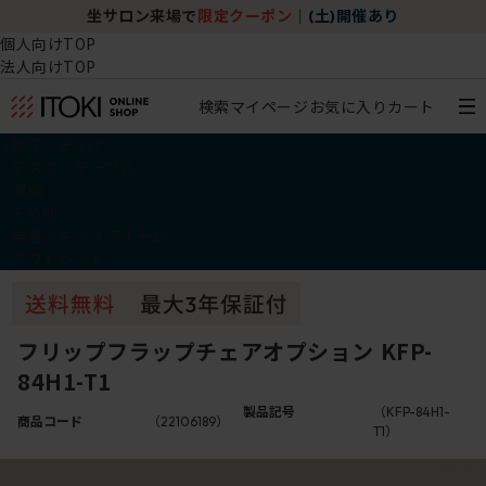
坐サロン来場で
限定クーポン
｜
(土)開催あり
個人向けTOP
法人向けTOP
検索
マイページ
お気に入り
カート
椅子・チェア
デスク・テーブル
収納
その他
学習・キッズアイテム
アウトレット
フリップフラップチェアオプション KFP-
84H1-T1
製品記号
（KFP-84H1-
商品コード
（22106189）
T1）