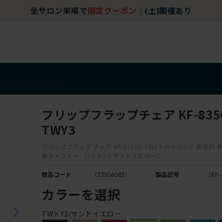
坐サロン来場で
限定クーポン
｜
(土)開催あり
アイテム
アウトレット
フリップフラップチェア KF-835G
TWY3
フリップフラップ チェア KF-835GC-TWY3 ハイバック 固定肘
輪キャスター ［TW×Y3/サンドイエロー］
商品コード
（22106083）
製品記号
（KF-
カラーを選択
TW×Y3/サンドイエロー