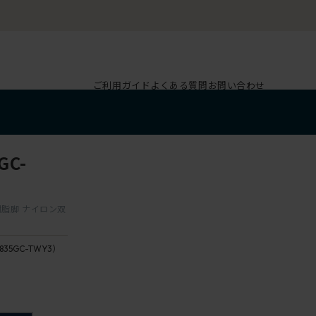
ご利用ガイド
よくある質問
お問い合わせ
C-
 樹脂脚 ナイロン双
835GC-TWY3）