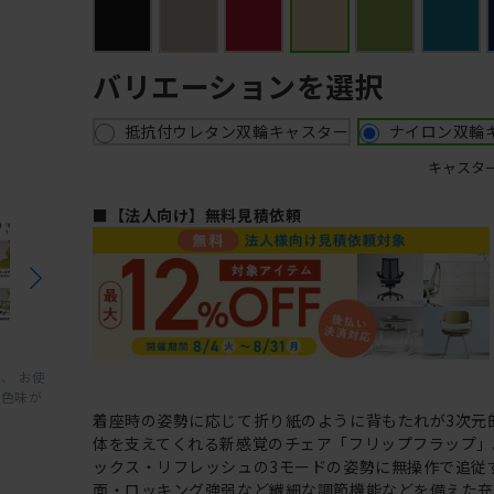
バリエーションを選択
抵抗付ウレタン双輪キャスター
ナイロン双輪
キャスタ
■【法人向け】無料見積依頼
、 お使
と色味が
着座時の姿勢に応じて折り紙のように背もたれが3次元
体を支えてくれる新感覚のチェア「フリップフラップ」
ックス・リフレッシュの3モードの姿勢に無操作で追従
面・ロッキング強弱など繊細な調節機能などを備えた