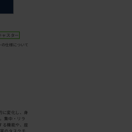
キャスター
ーの仕様について
的に変化し、身
。集中・リラ
する機能や、座
充実のタスクチ