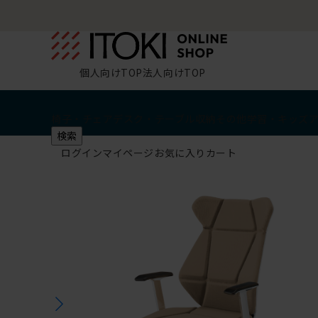
個人向けTOP
法人向けTOP
椅子・チェア
デスク・テーブル
収納
その他
学習・キッズ
検索
ログイン
マイページ
お気に入り
カート