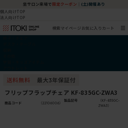
坐サロン来場で
限定クーポン
｜
(土)開催あり
個人向けTOP
法人向けTOP
検索
マイページ
お気に入り
カート
椅子・チェア
デスク・テーブル
収納
その他
学習・キッズアイテム
アウトレット
フリップフラップチェア KF-835GC-ZWA3
製品記号
（KF-835GC-
商品コード
（22106006）
ZWA3）