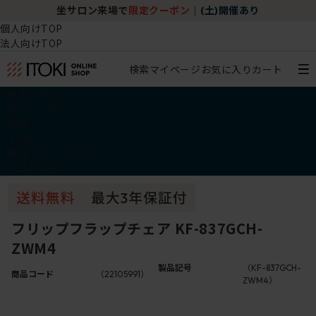
坐サロン来場で
限定クーポン
｜
(土)開催あり
個人向けTOP
法人向けTOP
検索
マイページ
お気に入り
カート
椅子・チェア
デスク・テーブル
収納
その他
学習・キッズアイテム
アウトレット
フリップフラップチェア KF-837GCH-
ZWM4
製品記号
（KF-837GCH-
商品コード
（22105991）
ZWM4）