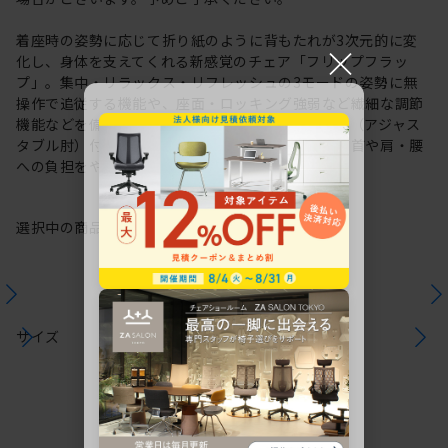
着座時の姿勢に応じて折り紙のように背もたれが3次元的に変
×
化し、身体を支えてくれる新感覚のチェア「フリップフラッ
プ」。集中・リラックス・リフレッシュの3モードの姿勢に無
操作で追従する機能や、座面・ロッキング強弱など繊細な調節
機能などを備えた充実のタスクチェアです。可動肘（アジャス
タブル肘）付タイプは長時間のパソコン作業による首や肩・腰
への負担をやわらげます。
選択中の商品情報
保証
注意事項
サイズ