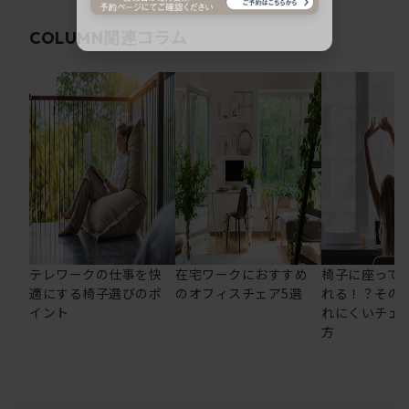
関連コラム
COLUMN
テレワークの仕事を快
在宅ワークにおすすめ
椅子に座って
適にする椅子選びのポ
のオフィスチェア5選
れる！？その
イント
れにくいチェ
方