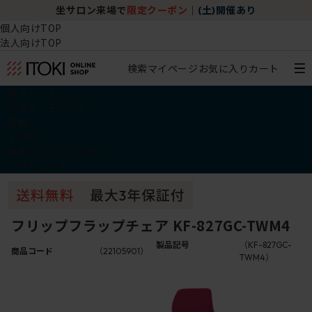
坐サロン来場で
限定クーポン
｜
(土)開催あり
個人向けTOP
法人向けTOP
検索
マイページ
お気に入り
カート
椅子・チェア
デスク・テーブル
収納
その他
学習・キッズアイテム
アウトレット
フリップフラップチェア KF-827GC-TWM4
製品記号
（KF-827GC-
商品コード
（22105901）
TWM4）