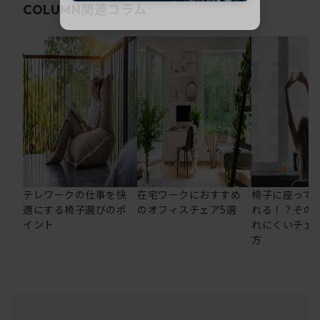
関連コラム
COLUMN
テレワークの仕事を快
在宅ワークにおすすめ
椅子に座って
適にする椅子選びのポ
のオフィスチェア5選
れる！？その
イント
れにくいチェ
方