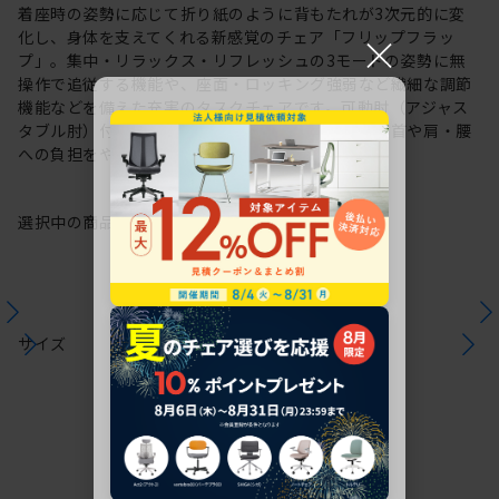
着座時の姿勢に応じて折り紙のように背もたれが3次元的に変
×
化し、身体を支えてくれる新感覚のチェア「フリップフラッ
プ」。集中・リラックス・リフレッシュの3モードの姿勢に無
操作で追従する機能や、座面・ロッキング強弱など繊細な調節
機能などを備えた充実のタスクチェアです。可動肘（アジャス
タブル肘）付タイプは長時間のパソコン作業による首や肩・腰
への負担をやわらげます。
選択中の商品情報
保証
注意事項
サイズ