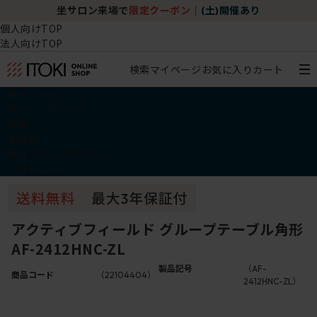
坐サロン来場で
限定クーポン
｜
(土)開催あり
個人向けTOP
法人向けTOP
検索
マイページ
お気に入り
カート
椅子・チェア
デスク・テーブル
収納
その他
学習・キッズアイテム
アウトレット
アクティブフィールド グループテーブル角形
AF-2412HNC-ZL
製品記号
（AF-
商品コード
（22104404）
2412HNC-ZL）