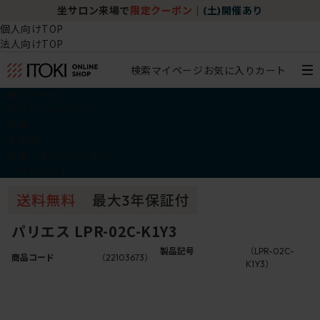
坐サロン来場で
限定クーポン
｜
(土)開催あり
個人向けTOP
法人向けTOP
検索
マイページ
お気に入り
カート
椅子・チェア
デスク・テーブル
収納
その他
学習・キッズアイテム
アウトレット
パリエス LPR-02C-K1Y3
製品記号
（LPR-02C-
商品コード
（22103673）
K1Y3）