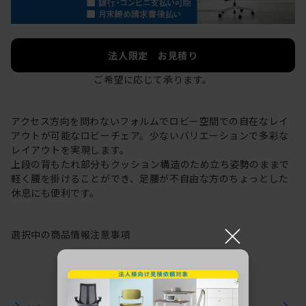
法人限定 お見積り
ご希望に応じて承ります。
アクセス方向を問わないフォルムでロビー空間での自在なレイ
アウトが可能なロビーチェア。少ないバリエーションで多彩な
レイアウトを実現します。
上段の背もたれ部分もクッション構造のため立ち姿勢のままで
軽く腰を掛けることができ、足腰が不自由な方のちょっとした
休息にも便利です。
×
選択中の商品情報
注意事項