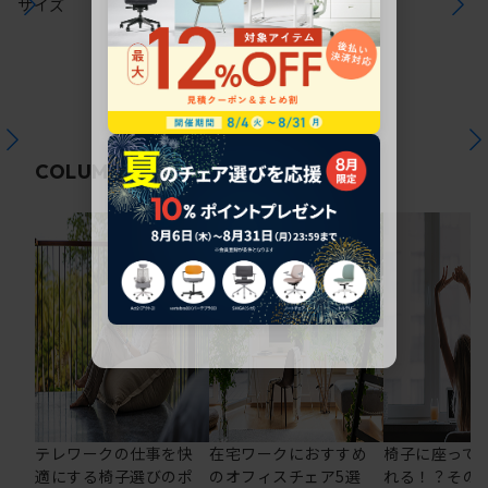
サイズ
関連コラム
COLUMN
テレワークの仕事を快
在宅ワークにおすすめ
椅子に座って
適にする椅子選びのポ
のオフィスチェア5選
れる！？その