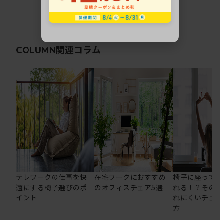
関連コラム
COLUMN
テレワークの仕事を快
在宅ワークにおすすめ
椅子に座って
適にする椅子選びのポ
のオフィスチェア5選
れる！？その
イント
れにくいチェ
方