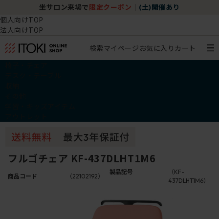
坐サロン来場で
限定クーポン
｜
(土)開催あり
個人向けTOP
法人向けTOP
検索
マイページ
お気に入り
カート
椅子・チェア
デスク・テーブル
収納
その他
学習・キッズアイテム
アウトレット
フルゴチェア KF-437DLHT1M6
製品記号
（KF-
商品コード
（22102192）
437DLHT1M6）