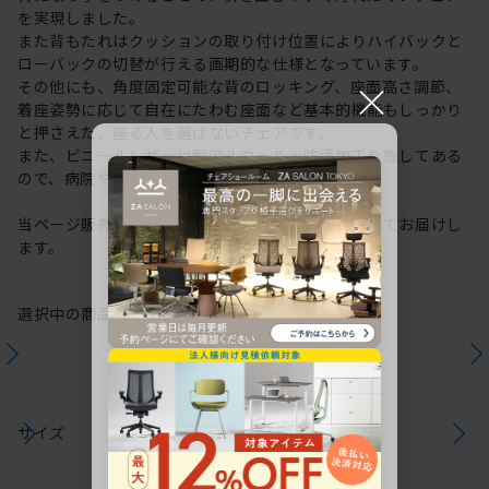
を実現しました。
また背もたれはクッションの取り付け位置によりハイバックと
ローバックの切替が行える画期的な仕様となっています。
×
その他にも、角度固定可能な背のロッキング、座面高さ調節、
着座姿勢に応じて自在にたわむ座面など基本的機能もしっかり
と押さえた、座る人を選ばないチェアです。
また、ビニールレザーは耐アルコール・防汚加工を施してある
ので、病院や診療所などに最適です。
当ページ販売商品は「ハイバック・ハンガー付」にてお届けし
ます。
選択中の商品情報
保証
注意事項
サイズ