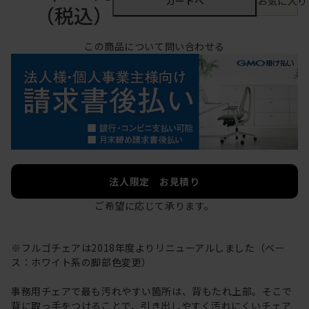
カートへ
お気に入り
（税込）
この商品について問い合わせる
法人限定 お見積り
ご希望に応じて承ります。
※フルゴチェアは2018年度よりリニューアルしました（ベー
ス：ホワイト系の脚部色変更）
事務用チェアで最も汚れやすい箇所は、背もたれ上部。そこで
背に取っ手をつけることで、引き出しやすく汚れにくいチェア