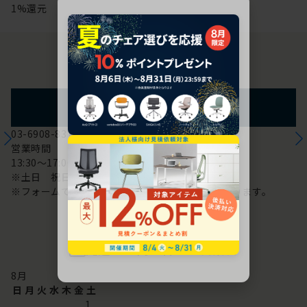
1%還元
お問い合わせ
フォームからのお問い合わせ
03-6908-8370
営業時間
13:30～17:00
※土日 祝日は休み
※フォームでのお問い合わせは24時間対応しております。
配送・お問い合わせ営業日
8
月
日
月
火
水
木
金
土
1