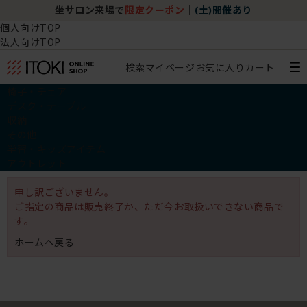
坐サロン来場で
限定クーポン
｜
(土)開催あり
個人向けTOP
法人向けTOP
検索
マイページ
お気に入り
カート
椅子・チェア
デスク・テーブル
収納
その他
学習・キッズアイテム
アウトレット
申し訳ございません。
ご指定の商品は販売終了か、ただ今お取扱いできない商品で
す。
ホームへ戻る