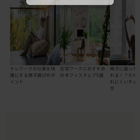
テレワークの仕事を快
在宅ワークにおすすめ
椅子に座って
適にする椅子選びのポ
のオフィスチェア5選
れる！？その
イント
れにくいチェ
方