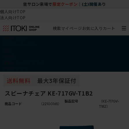
坐サロン来場で
限定クーポン
｜
(土)開催あり
個人向けTOP
法人向けTOP
検索
マイページ
お気に入り
カート
椅子・チェア
デスク・テーブル
収納
その他
学習・キッズアイテム
アウトレット
スピーナチェア KE-717GV-T1B2
製品記号
（KE-717GV-
商品コード
（22100165）
T1B2）