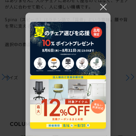
はありません。人がチェアにあわせて座るのではなく、チェア
×
が人に合わせて動く、人に優しい機構です。
Spina（スピーナ）はラテン語で「背骨」という意味。腰や背
を常に支える機構から、その名が付けられています。
選択中の商品情報
保証
注意事項
サイズ
関連コラム
COLUMN