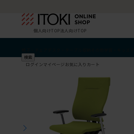
個人向けTOP
法人向けTOP
椅子・チェア
デスク・テーブル
収納
その他
学習・キッズ
検索
ログイン
マイページ
お気に入り
カート