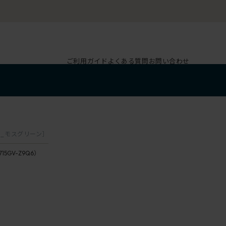
ご利用ガイド
よくある質問
お問い合わせ
6
6_モスグリーン］
715GV-Z9Q6）