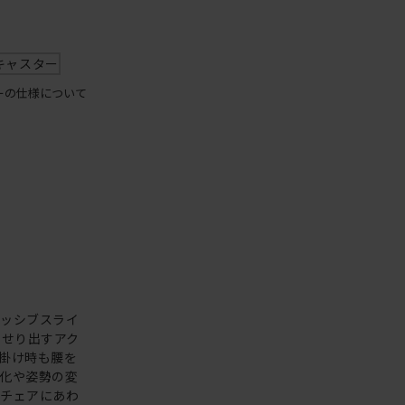
キャスター
ーの仕様について
パッシブスライ
にせり出すアク
掛け時も腰を
化や姿勢の変
がチェアにあわ