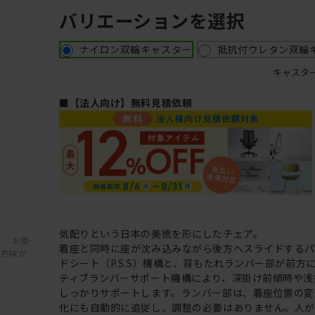
バリエーションを選択
ナイロン双輪キャスター
抵抗付ウレタン双輪
キャスタ
■【法人向け】無料見積依頼
気配りという日本の美徳を形にしたチェア。
、 お使
着座と同時に座が沈み込みながら後方へスライドする
と色味が
ドシート（P.S.S）機構と、背もたれランバー部が前方
ティブランバーサポート機構により、深掛け前傾時や浅
しっかりサポートします。ランバー部は、着座位置の変
化にも自動的に追従し、調整の必要はありません。人