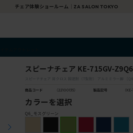
チェア体験ショールーム｜ZA SALON TOKYO
アイテム
アウトレット
スピーナチェア KE-715GV-Z9Q
スピーナチェア 背クロス 固定肘（T型肘） アルミミラー脚 ［Q
商品コード
（22100135）
製品記号
（KE-
カラーを選択
Q6_モスグリーン