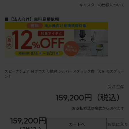
キャスターの仕様について
■【法人向け】無料見積依頼
スピーナチェア 背クロス 可動肘 シルバーメタリック脚 ［Q6_モスグリー
ン］
受注生産
159,200円
（税込）
お支払方法は複数から選べます
159,200円
カートへ
お気に入り