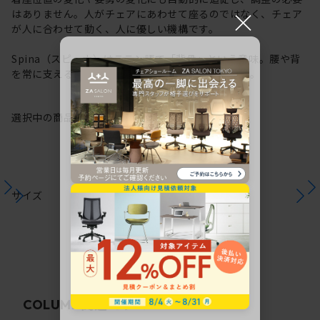
×
はありません。人がチェアにあわせて座るのではなく、チェア
が人に合わせて動く、人に優しい機構です。
Spina（スピーナ）はラテン語で「背骨」という意味。腰や背
を常に支える機構から、その名が付けられています。
選択中の商品情報
保証
注意事項
サイズ
関連コラム
COLUMN