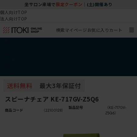
坐サロン来場で
限定クーポン
｜
(土)開催あり
個人向けTOP
法人向けTOP
検索
マイページ
お気に入り
カート
椅子・チェア
デスク・テーブル
収納
その他
学習・キッズアイテム
アウトレット
スピーナチェア KE-717GV-Z5Q6
製品記号
（KE-717GV-
商品コード
（22100128）
Z5Q6）