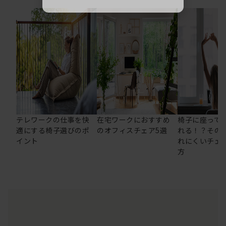
テレワークの仕事を快
在宅ワークにおすすめ
椅子に座って
適にする椅子選びのポ
のオフィスチェア5選
れる！？その
イント
れにくいチェ
方