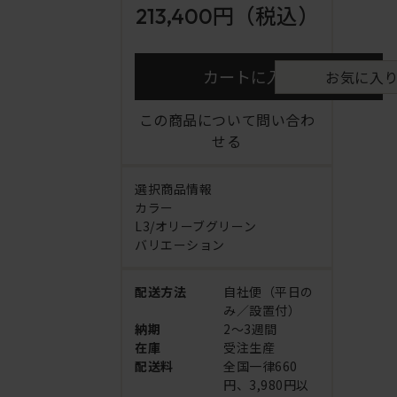
213,400円
（税込）
カートに入れる
お気に入
この商品について問い合わ
せる
選択商品情報
カラー
L3/オリーブグリーン
バリエーション
配送方法
自社便（平日の
み／設置付）
納期
2～3週間
在庫
受注生産
配送料
全国一律660
円、3,980円以