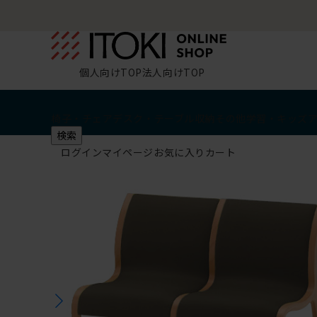
個人向けTOP
法人向けTOP
椅子・チェア
デスク・テーブル
収納
その他
学習・キッズ
検索
ログイン
マイページ
お気に入り
カート