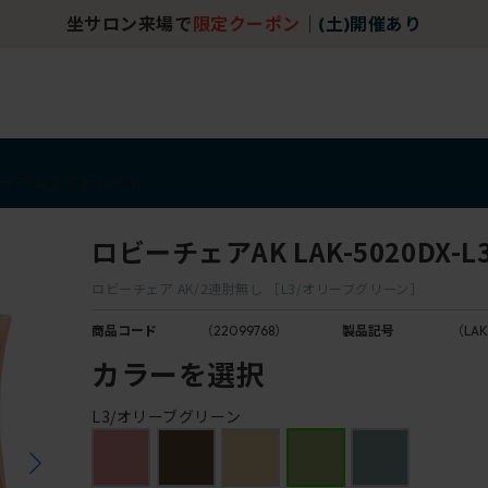
坐サロン来場で
限定クーポン
｜
(土)開催あり
アイテム
アウトレット
ロビーチェアAK LAK-5020DX-L
ロビーチェア AK/2連肘無し ［L3/オリーブグリーン］
商品コード
（22099768）
製品記号
（LAK
カラーを選択
L3/オリーブグリーン