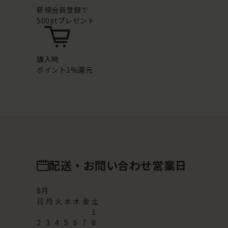
新規会員登録で
500ptプレゼント
購入時
ポイント1%還元
配送・お問い合わせ営業日
8
月
日
月
火
水
木
金
土
1
2
3
4
5
6
7
8