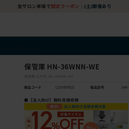
坐サロン来場で
限定クーポン
｜
(土)開催あり
アイテム
アウトレット
保管庫 HN-36WNN-WE
保管庫 引戸型 HN-36WNN-WE
商品コード
（22093932）
製品記号
（HN
■【法人向け】無料見積依頼