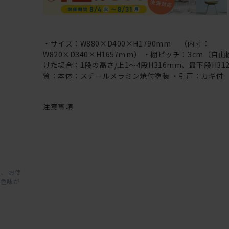
・サイズ：W880×D400×H1790mm （内寸：
W820×D340×H1657ｍm） ・棚ピッチ：3cm（自
けた場合：1段の高さ/上1～4段H316mm、最下段H31
質：本体：スチールメラミン焼付塗装 ・引戸：カギ付
注意事項
、 お使
と色味が