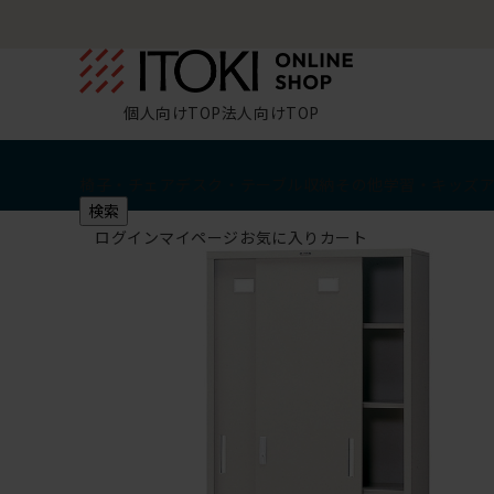
個人向けTOP
法人向けTOP
椅子・チェア
デスク・テーブル
収納
その他
学習・キッズ
検索
ログイン
マイページ
お気に入り
カート