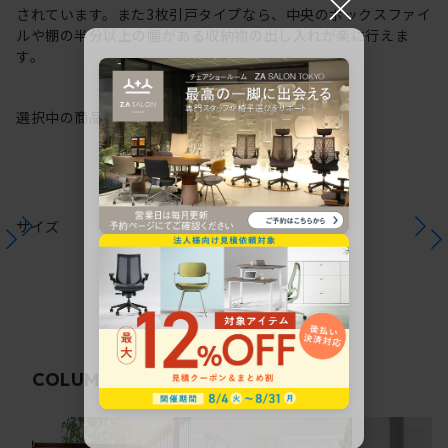
×
されています。また3枚引戸タイプなら、中央のボックスファイ
ルや棚の半分以上の幅がある収納物の出し入れが楽に行えま
す。
選択中の商品情報
注意事項
サイズ
関連コラム
COLUMN