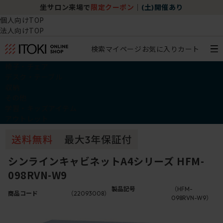
坐サロン来場で
限定クーポン
｜
(土)開催あり
個人向けTOP
法人向けTOP
検索
マイページ
お気に入り
カート
椅子・チェア
デスク・テーブル
収納
その他
学習・キッズアイテム
アウトレット
シンラインキャビネットA4シリーズ HFM-
098RVN-W9
製品記号
（HFM-
商品コード
（22093008）
098RVN-W9）