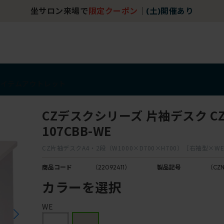
坐サロン来場で
限定クーポン
｜
(土)開催あり
アイテム
アウトレット
CZデスクシリーズ 片袖デスク CZ
107CBB-WE
CZ片袖デスクA4・2段（W1000×D700×H700）［右袖型×W
商品コード
（22092411）
製品記号
（CZN
カラーを選択
WE