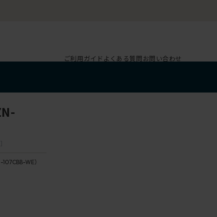
ご利用ガイド
よくある質問
お問い合わせ
N-
E］
-107CBB-WE）