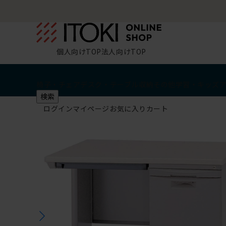
個人向けTOP
法人向けTOP
椅子・チェア
デスク・テーブル
収納
その他
学習・キッズ
検索
ログイン
マイページ
お気に入り
カート