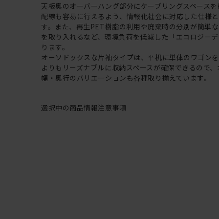
天板奥のオーバーハング部分にケーブリングスペースを
配線も容易に行えるよう、情報化社会に対応した仕様と
す。また、再生PET樹脂の利用や廃棄時の分別が簡単
を取り入れるなど、環境負荷を低減した「エコロジーデ
ります。
オーソドックスな片袖タイプは、平机に単体のワゴン
よりもリーズナブルに収納スペースが確保できるので、
幅・奥行のバリエーションも各種取り揃えています。
選択中の商品情報
注意事項