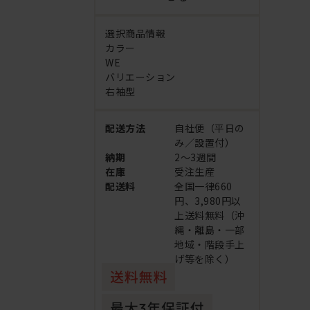
選択商品情報
カラー
WE
バリエーション
右袖型
配送方法
自社便（平日の
み／設置付）
納期
2～3週間
在庫
受注生産
配送料
全国一律660
円、3,980円以
上送料無料（沖
縄・離島・一部
地域・階段手上
げ等を除く）