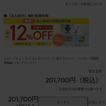
キャスターの仕様について
■【法人向け】無料見積依頼
スピーナチェア エクストラハイバック 背エラストマー ハンガー 可動肘
樹脂脚 ［T1 ブラックT］
受注生産
201,700円
（税込）
お支払方法は複数から選べます
201,700円
カートへ
お気に入り