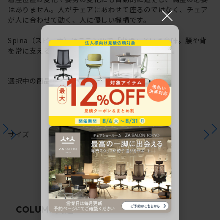
×
はありません。人がチェアにあわせて座るのではなく、チェア
が人に合わせて動く、人に優しい機構です。
Spina（スピーナ）はラテン語で「背骨」という意味。腰や背
を常に支える機構から、その名が付けられています。
選択中の商品情報
保証
注意事項
サイズ
関連コラム
COLUMN