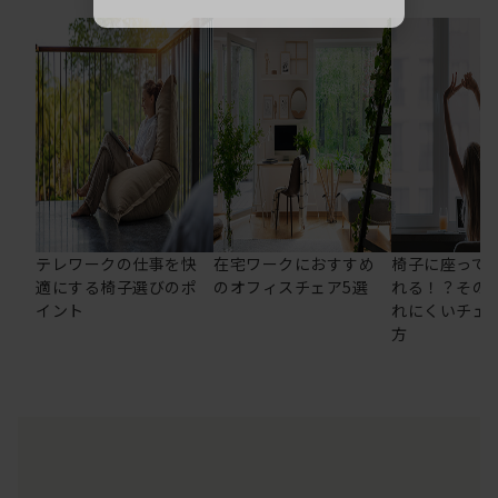
テレワークの仕事を快
在宅ワークにおすすめ
椅子に座って
適にする椅子選びのポ
のオフィスチェア5選
れる！？その
イント
れにくいチェ
方