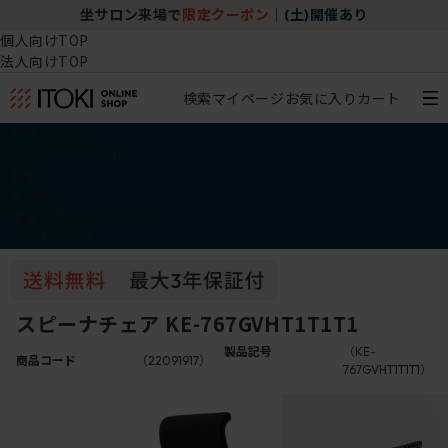
坐サロン来場で
限定クーポン
｜
(土)開催あり
個人向けTOP
法人向けTOP
検索
マイページ
お気に入り
カート
椅子・チェア
デスク・テーブル
収納
その他
学習・キッズアイテム
アウトレット
スピーナチェア KE-767GVHT1T1T1
製品記号
（KE-
商品コード
（22091917）
767GVHT1T1T1）