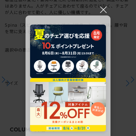
×
はありません。人がチェアにあわせて座るのではなく、チェア
が人に合わせて動く、人に優しい機構です。
Spina（スピーナ）はラテン語で「背骨」という意味。腰や背
を常に支える機構から、その名が付けられています。
選択中の商品情報
保証
注意事項
サイズ
関連コラム
COLUMN