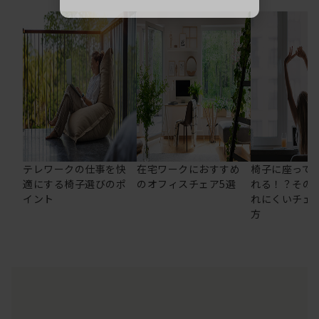
テレワークの仕事を快
在宅ワークにおすすめ
椅子に座って
適にする椅子選びのポ
のオフィスチェア5選
れる！？その
イント
れにくいチェ
方