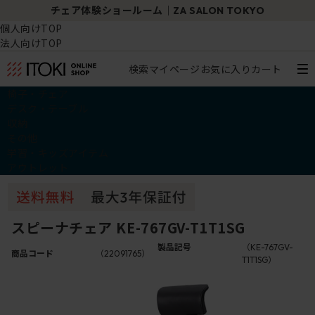
TOKYO
『SHIGA・vertebra03』青山ポップアッ
個人向けTOP
法人向けTOP
検索
マイページ
お気に入り
カート
椅子・チェア
デスク・テーブル
収納
その他
学習・キッズアイテム
アウトレット
スピーナチェア KE-767GV-T1T1SG
製品記号
（KE-767GV-
商品コード
（22091765）
T1T1SG）