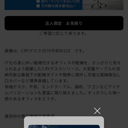
法人限定 お見積り
ご希望に応じて承ります。
画像は、CRYデスク/D70平机W120 です。
IT化の波に伴い複雑化するオフィスの配線を、すっきりと見せ
られるよう配慮したCRYデスクシリーズ。大容量ケーブルが収
納可能な幕板下の配線ダクトや簡単に取外し可能な配線取出し
口カバーなど標準装備しています。
両袖デスク、平机、エンドテーブル、脇机、ワゴンなどアイテ
ムバリエーションも豊富に取り揃えました。すっきりした統一
感のあるオフィスをどうぞ。
×
選択中の商品情報
注意事項