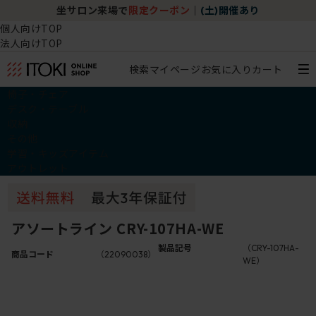
坐サロン来場で
限定クーポン
｜
(土)開催あり
個人向けTOP
法人向けTOP
検索
マイページ
お気に入り
カート
椅子・チェア
デスク・テーブル
収納
その他
学習・キッズアイテム
アウトレット
アソートライン CRY-107HA-WE
製品記号
（CRY-107HA-
商品コード
（22090038）
WE）