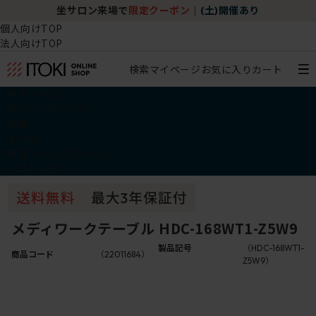
坐サロン来場で
限定クーポン
｜
(土)開催あり
個人向けTOP
法人向けTOP
検索
マイページ
お気に入り
カート
椅子・チェア
デスク・テーブル
収納
その他
学習・キッズアイテム
アウトレット
メディワークテーブル HDC-168WT1-Z5W9
製品記号
（HDC-168WT1-
商品コード
（22011684）
Z5W9）