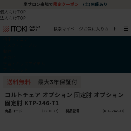
坐サロン来場で
限定クーポン
｜
(土)開催あり
個人向けTOP
法人向けTOP
検索
マイページ
お気に入り
カート
椅子・チェア
デスク・テーブル
収納
その他
学習・キッズアイテム
アウトレット
コルトチェア オプション 固定肘 オプション
固定肘 KTP-246-T1
商品コード
（22011177）
製品記号
（KTP-246-T1）