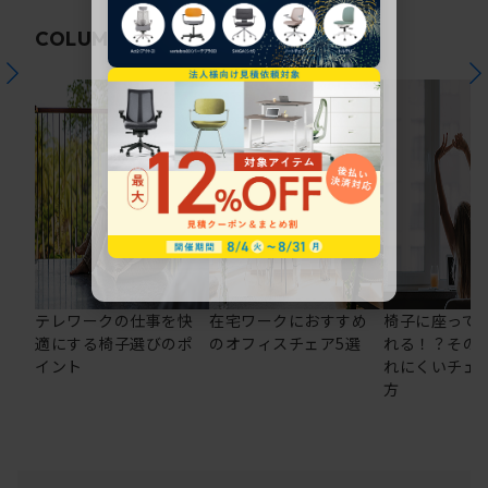
関連コラム
COLUMN
テレワークの仕事を快
在宅ワークにおすすめ
椅子に座って
適にする椅子選びのポ
のオフィスチェア5選
れる！？その
イント
れにくいチェ
方