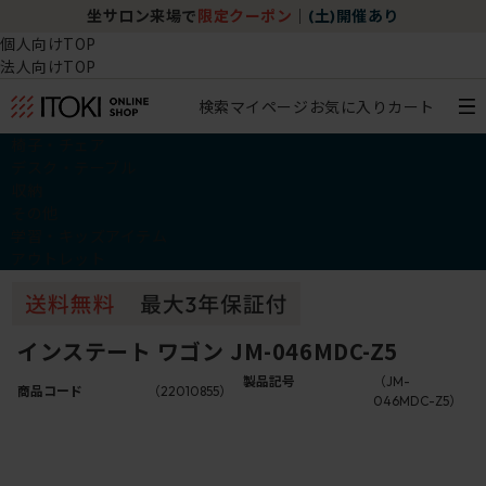
坐サロン来場で
限定クーポン
｜
(土)開催あり
個人向けTOP
法人向けTOP
検索
マイページ
お気に入り
カート
椅子・チェア
デスク・テーブル
収納
その他
学習・キッズアイテム
アウトレット
インステート ワゴン JM-046MDC-Z5
製品記号
（JM-
商品コード
（22010855）
046MDC-Z5）