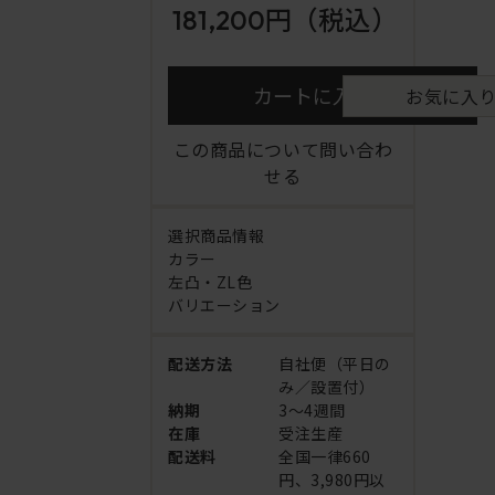
181,200円
（税込）
カートに入れる
お気に入
この商品について問い合わ
せる
選択商品情報
カラー
左凸・ZL色
バリエーション
配送方法
自社便（平日の
み／設置付）
納期
3～4週間
在庫
受注生産
配送料
全国一律660
円、3,980円以