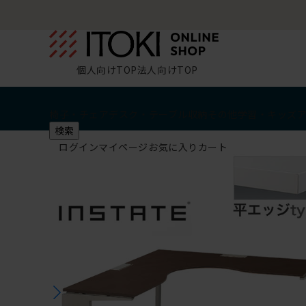
個人向けTOP
法人向けTOP
椅子・チェア
デスク・テーブル
収納
その他
学習・キッズ
検索
ログイン
マイページ
お気に入り
カート