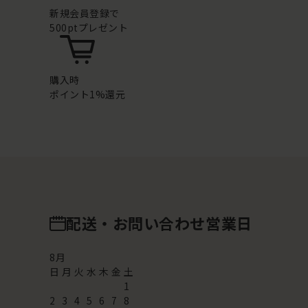
新規会員登録で
500ptプレゼント
購入時
ポイント1%還元
配送・お問い合わせ営業日
8
月
日
月
火
水
木
金
土
1
2
3
4
5
6
7
8