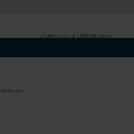
ご利用ガイド
よくある質問
お問い合わせ
］
-8277KL-AZL）