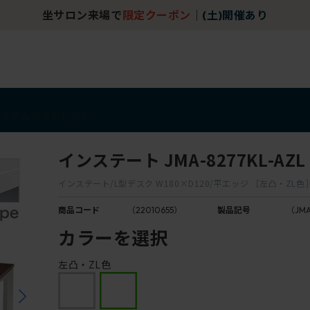
坐サロン来場で
限定クーポン
｜
(土)開催あり
アイテム
アウトレット
インステート JMA-8277KL-AZL
インステート/L型デスク W180×D120/平エッジ ［左凸・ZL色
商品コード
（22010655）
製品記号
（JMA
カラーを選択
左凸・ZL色