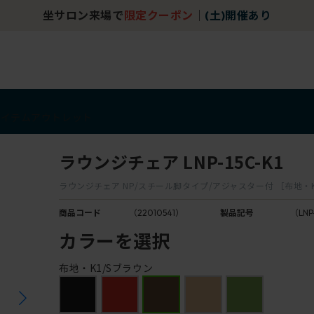
坐サロン来場で
限定クーポン
｜
(土)開催あり
アイテム
アウトレット
ラウンジチェア LNP-15C-K1
ラウンジチェア NP/スチール脚タイプ/アジャスター付 ［布地・K
商品コード
（22010541）
製品記号
（LNP
カラーを選択
布地・K1/Sブラウン