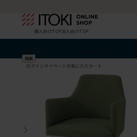
個人向けTOP
法人向けTOP
椅子・チェア
デスク・テーブル
収納
その他
学習・キッズ
検索
ログイン
マイページ
お気に入り
カート