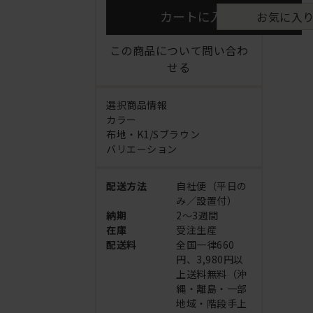
カートに入れる
お気に入
この商品について問い合わ
せる
選択商品情報
カラー
布地・K1/Sブラウン
バリエーション
配送方法
自社便（平日の
み／設置付）
納期
2～3週間
在庫
受注生産
配送料
全国一律660
円、3,980円以
上送料無料（沖
縄・離島・一部
地域・階段手上