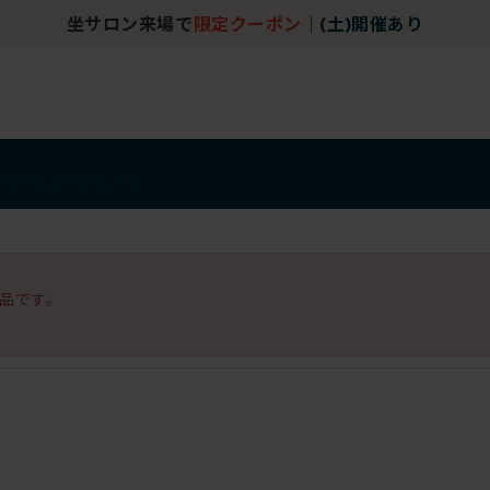
坐サロン来場で
限定クーポン
｜
(土)開催あり
アイテム
アウトレット
品です。