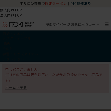
坐サロン来場で
限定クーポン
｜
(土)開催あり
個人向けTOP
法人向けTOP
検索
マイページ
お気に入り
カート
椅子・チェア
デスク・テーブル
収納
その他
学習・キッズアイテム
アウトレット
申し訳ございません。
ご指定の商品は販売終了か、ただ今お取扱いできない商品で
す。
ホームへ戻る