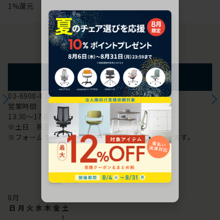
1%還元
お問い合わせ
フォームからのお問い合わせ
03-6908-8370
営業時間
13:30～17:00
※土日 祝日は休み
※フォームでのお問い合わせは24時間対応しております。
配送・お問い合わせ営業日
8
月
日
月
火
水
木
金
土
1