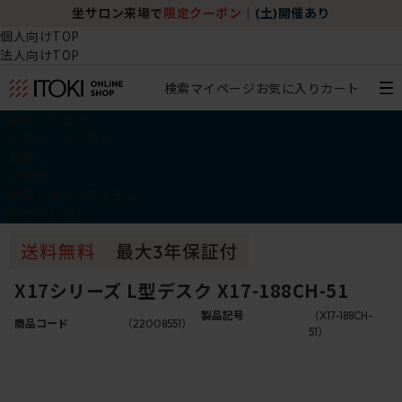
坐サロン来場で
限定クーポン
｜
(土)開催あり
個人向けTOP
法人向けTOP
検索
マイページ
お気に入り
カート
椅子・チェア
デスク・テーブル
収納
その他
学習・キッズアイテム
アウトレット
X17シリーズ L型デスク X17-188CH-51
製品記号
（X17-188CH-
商品コード
（22008551）
51）