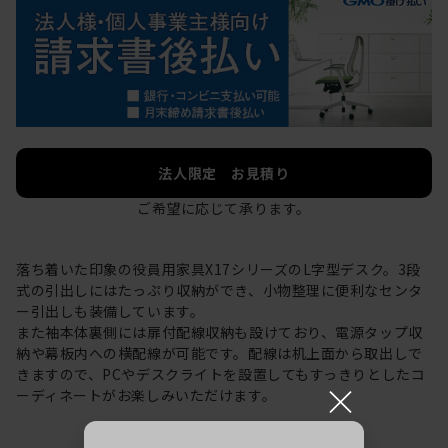
法人限定 お見積り
ご希望に応じて承ります。
落ち着いた印象の役員用家具X17シリーズのL字型デスク。3段
式の引出しにはたっぷり収納ができ、小物整理に便利なセンタ
ー引出しも装備しています。
また袖本体裏側には扉付配線収納も設けており、電源タップ収
納や幕板内への横配線が可能です。配線は机上面から取出しで
きますので、PCやデスクライトを設置してもすっきりとしたコ
×
ーディネートがお楽しみいただけます。