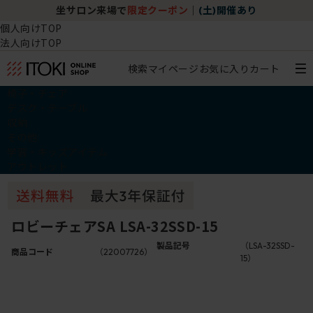
坐サロン来場で
限定クーポン
｜
(土)開催あり
個人向けTOP
法人向けTOP
検索
マイページ
お気に入り
カート
椅子・チェア
デスク・テーブル
収納
その他
学習・キッズアイテム
アウトレット
ロビーチェアSA LSA-32SSD-15
製品記号
（LSA-32SSD-
商品コード
（22007726）
15）