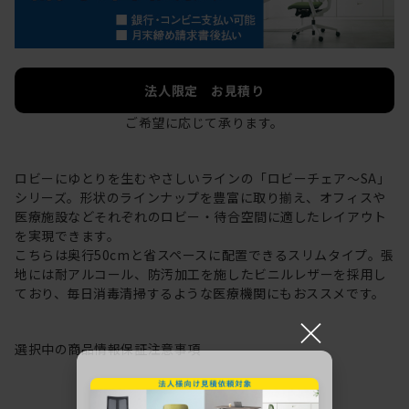
法人限定 お見積り
ご希望に応じて承ります。
ロビーにゆとりを生むやさしいラインの「ロビーチェア～SA」
シリーズ。形状のラインナップを豊富に取り揃え、オフィスや
医療施設などそれぞれのロビー・待合空間に適したレイアウト
を実現できます。
こちらは奥行50cmと省スペースに配置できるスリムタイプ。張
地には耐アルコール、防汚加工を施したビニルレザーを採用し
ており、毎日消毒清掃するような医療機関にもおススメです。
×
選択中の商品情報
保証
注意事項