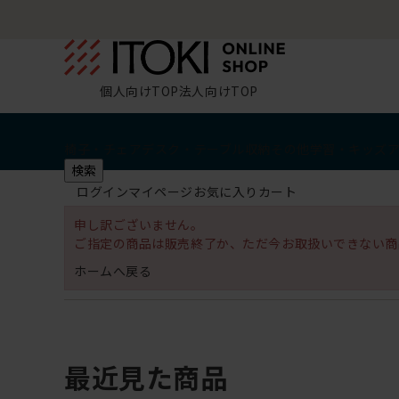
個人向けTOP
法人向けTOP
椅子・チェア
デスク・テーブル
収納
その他
学習・キッズ
検索
ログイン
マイページ
お気に入り
カート
申し訳ございません。
ご指定の商品は販売終了か、ただ今お取扱いできない商
ホームへ戻る
最近見た商品