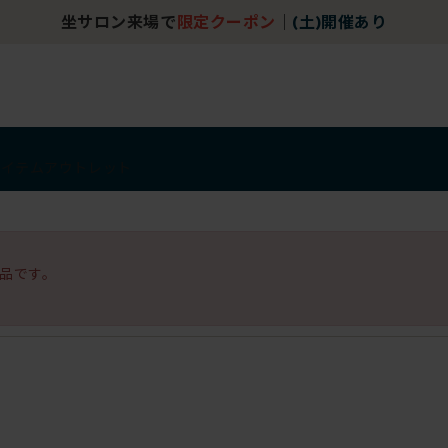
坐サロン来場で
限定クーポン
｜
(土)開催あり
アイテム
アウトレット
品です。