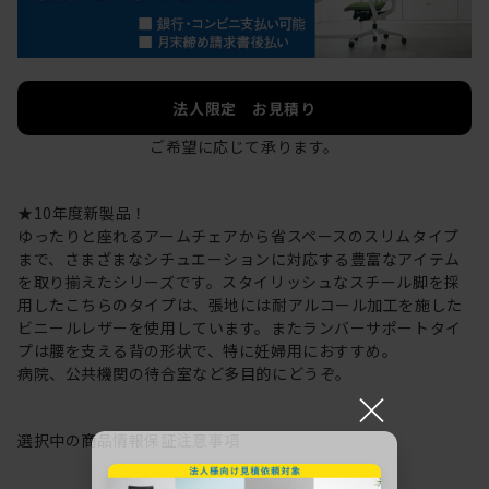
法人限定 お見積り
ご希望に応じて承ります。
★10年度新製品！
ゆったりと座れるアームチェアから省スペースのスリムタイプ
まで、さまざまなシチュエーションに対応する豊富なアイテム
を取り揃えたシリーズです。スタイリッシュなスチール脚を採
用したこちらのタイプは、張地には耐アルコール加工を施した
ビニールレザーを使用しています。またランバーサポートタイ
プは腰を支える背の形状で、特に妊婦用におすすめ。
病院、公共機関の待合室など多目的にどうぞ。
×
選択中の商品情報
保証
注意事項