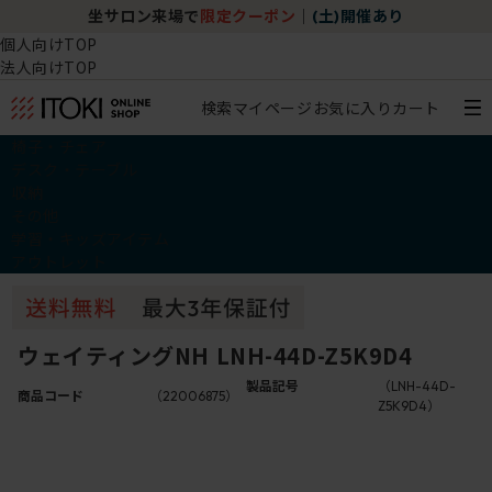
坐サロン来場で
限定クーポン
｜
(土)開催あり
個人向けTOP
法人向けTOP
検索
マイページ
お気に入り
カート
椅子・チェア
デスク・テーブル
収納
その他
学習・キッズアイテム
アウトレット
ウェイティングNH LNH-44D-Z5K9D4
製品記号
（LNH-44D-
商品コード
（22006875）
Z5K9D4）